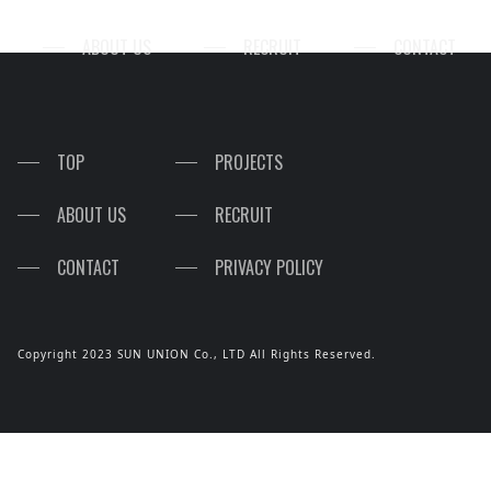
A
B
O
U
T
U
S
R
E
C
R
U
I
T
C
O
N
T
A
C
T
T
O
P
P
R
O
J
E
C
T
S
A
B
O
U
T
U
S
R
E
C
R
U
I
T
C
O
N
T
A
C
T
P
R
I
V
A
C
Y
P
O
L
I
C
Y
Copyright 2023 SUN UNION Co., LTD All Rights Reserved.